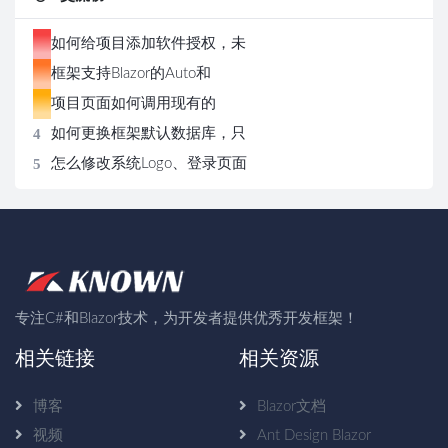
1
如何给项目添加软件授权，未
2
授权打开页面显示授权面板
框架支持Blazor的Auto和
3
Server两种模式，切换极其方
项目页面如何调用现有的
4
便
Restful的WebApi？
如何更换框架默认数据库，只
5
需三步操作即可更换
怎么修改系统Logo、登录页面
图片和版权信息
专注C#和Blazor技术，为开发者提供优秀开发框架！
相关链接
相关资源
博客
Blazor文档
视频
Ant Design Blazor