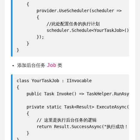
    {

        provider.UseScheduler(scheduler =>

        {

            //此处配置任务的执行计划

            scheduler.Schedule<YourTaskJob>().Ever
        });

    }

Job
添加后台任务
类
class YourTaskJob : IInvocable

{

    public Task Invoke() => TaskHelper.RunAsync(
    private static Task<Result> ExecuteAsync(Datab
    {

        // 这里是执行后台任务的逻辑

        return Result.SuccessAsync("执行成功！");

    }
