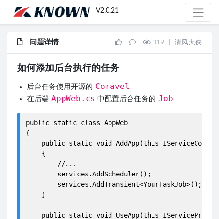
V2.0.21
问题详情
319
|
清风大侠
如何添加后台执行的任务
Coravel
后台任务使用开源的
AppWeb.cs
Job
在后端
中配置后台任务的
public static class AppWeb

{

    public static void AddApp(this IServiceCollec
    {

        //...

        services.AddScheduler();

        services.AddTransient<YourTaskJob>();
    }

    public static void UseApp(this IServiceProvide