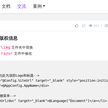
文档
交流
案例
461
|
清
和版权信息
t\img
文件夹中替换
.razor
文件中修改
!--此处为顶部Logo和标题-->

"@Config.SiteUrl" target="_blank" style="position:initia
>@AppConfig.AppName</div>

右侧菜单-->

Url/doc" target="_blank">@Language["Document"]</a></li>
