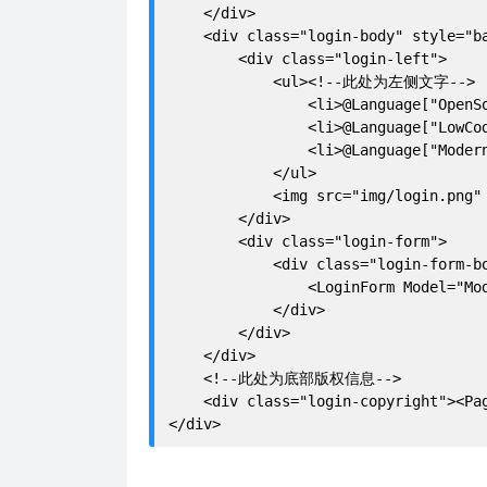
    </div>

    <div class="login-body" style="ba
        <div class="login-left">

            <ul><!--此处为左侧文字-->

                <li>@Language["OpenSo
                <li>@Language["LowCod
                <li>@Language["Modern
            </ul>

            <img src="img/login.pn
        </div>

        <div class="login-form">

            <div class="login-form-bo
                <LoginForm Model="Mod
            </div>

        </div>

    </div>

    <!--此处为底部版权信息-->

    <div class="login-copyright"><Pag