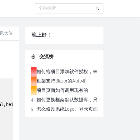
风大侠
晚上好！
交流榜
1
如何给项目添加软件授权，未
2
授权打开页面显示授权面板
框架支持Blazor的Auto和
3
Server两种模式，切换极其方
项目页面如何调用现有的
4
便
Restful的WebApi？
如何更换框架默认数据库，只
l;height:55px;"></a>

5
需三步操作即可更换
怎么修改系统Logo、登录页面
图片和版权信息