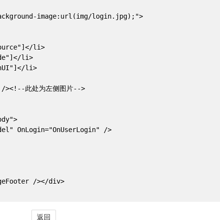
ckground-image:url(img/login.jpg);">

urce"]</li>

e"]</li>

UI"]</li>

g" /><!--此处为左侧图片-->

dy">

el" OnLogin="OnUserLogin" />

eFooter /></div>

返回